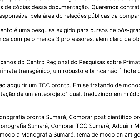
vés de cópias dessa documentação. Queremos contrat
responsável pela área do relações públicas da compan
nto é uma pesquisa exigido para cursos de pós-grad
a com pelo menos 3 professores, além claro da obrig
ricanos do Centro Regional do Pesquisas sobre Prima
imata transgênico, um robusto e brincalhão filhot
 ao adquirir um TCC pronto. Em se tratando de monog
entação de um anteprojeto” qual, traduzindo em miúd
nografia pronta Sumaré, Comprar post cientifico p
onografia Sumaré, Comprar TCC Sumaré, Adquirir M
odo a Monografia Sumaré, tema de modo an artigo 