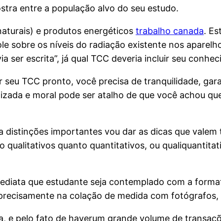
tra entre a população alvo do seu estudo.
naturais) e produtos energéticos
trabalho canada
. E
e sobre os níveis do radiação existente nos aparelhos
a ser escrita”, já qual TCC deveria incluir seu conhec
r seu TCC pronto, você precisa de tranquilidade, ga
izada e moral pode ser atalho de que você achou que
distinções importantes vou dar as dicas que valem 
o qualitativos quanto quantitativos, ou qualiquantita
iata que estudante seja contemplado com a format
 precisamente na colação de medida com fotógrafos, 
, e pelo fato de haverum grande volume de transaçõe