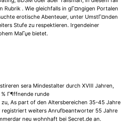
Dating, BDSM oder aber Talisman, in diesem fall
 Rubrik . Wie gleichfalls in gГ¤ngigen Portalen
esuchte erotische Abenteuer, unter UmstГ¤nden
iters Stufe zu respektieren. Irgendeiner
hohem MaГџe bietet.
istireren sera Mindestalter durch XVIII Jahren,
0 % Г¶ffnende runde
, As part of den Altersbereichen 35-45 Jahre
 registriert weiters Anrufbeantworter 55 Jahre
 immerdar neu wohnhaft bei Secret.de an.