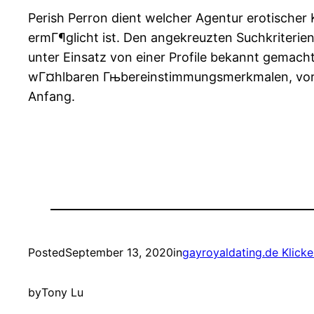
Perish Perron dient welcher Agentur erotischer 
ermГ¶glicht ist. Den angekreuzten Suchkriterie
unter Einsatz von einer Profile bekannt gemacht
wГ¤hlbaren Гњbereinstimmungsmerkmalen, vorge
Anfang.
Posted
September 13, 2020
in
gayroyaldating.de Klicken
by
Tony Lu