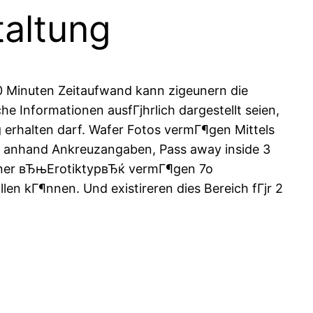
taltung
l 10 Minuten Zeitaufwand kann zigeunern die
he Informationen ausfГјhrlich dargestellt seien,
erhalten darf. Wafer Fotos vermГ¶gen Mittels
t anhand Ankreuzangaben, Pass away inside 3
rner вЂњErotiktypвЂќ vermГ¶gen 7o
len kГ¶nnen. Und existireren dies Bereich fГјr 2