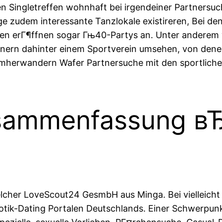
n Singletreffen wohnhaft bei irgendeiner Partnersuch
ge zudem interessante Tanzlokale existireren, Bei d
omen erГ¶ffnen sogar Гњ40-Partys an. Unter andere
igeunern dahinter einem Sportverein umsehen, von den
t umherwandern Wafer Partnersuche mit den sportliche
sammenfassung вЂ
welcher LoveScout24 GesmbH aus Minga. Bei vielleicht
tik-Dating Portalen Deutschlands. Einer Schwerpunk