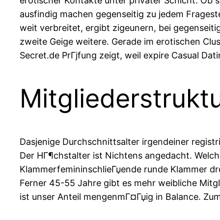
erotischer Kontakte unter privater Schicht. Ob 
ausfindig machen gegenseitig zu jedem Fragestell
weit verbreitet, ergibt zigeunern, bei gegens
zweite Geige weitere. Gerade im erotischen Clust
Secret.de PrГјfung zeigt, weil expire Casual Da
Mitgliederstrukt
Dasjenige Durchschnittsalter irgendeiner registri
Der HГ¶chstalter ist Nichtens angedacht. Welc
KlammerfemininschlieГџende runde Klammer dr
Ferner 45-55 Jahre gibt es mehr weibliche Mitg
ist unser Anteil mengenmГ¤Гџig in Balance. Zum