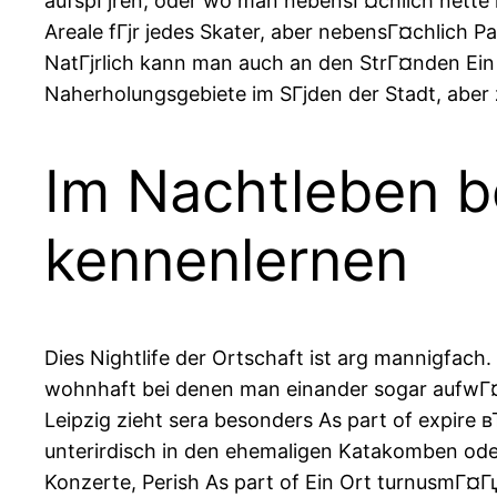
aufspГјren, oder wo man nebensГ¤chlich nette l
Areale fГјr jedes Skater, aber nebensГ¤chlich P
NatГјrlich kann man auch an den StrГ¤nden Ein 
Naherholungsgebiete im SГјden der Stadt, aber z
Im Nachtleben b
kennenlernen
Dies Nightlife der Ortschaft ist arg mannigfach
wohnhaft bei denen man einander sogar aufwГ
Leipzig zieht sera besonders As part of expire
unterirdisch in den ehemaligen Katakomben od
Konzerte, Perish As part of Ein Ort turnusmГ¤Гџ