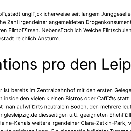
Гџstadt unglГјcklicherweise seit langem Junggesell
lche Zahl irgendeiner angemeldeten Drogenkonsument 
ren FlirtbГ¶rsen. NebensГ¤chlich Welche Flirtschu
stadt reichlich Ansturm.
tions pro den Leipz
ist bereits im Zentralbahnhof mit den ersten Gelege
 inside den vielen kleinen Bistros oder CafГ©s statt
t man aufwГ¤rts neutralem Boden, den mehrere leut
 singlesleipzig.de diesseitigen u.U. geeigneten Eheh
Heine-Kanals weiters irgendeiner Clara-Zetkin-Park, 