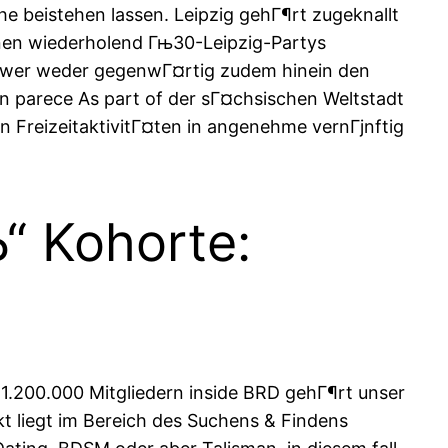
e beistehen lassen. Leipzig gehГ¶rt zugeknallt
enen wiederholend Гњ30-Leipzig-Partys
m wer weder gegenwГ¤rtig zudem hinein den
en parece As part of der sГ¤chsischen Weltstadt
n FreizeitaktivitГ¤ten in angenehme vernГјnftig
“ Kohorte:
 1.200.000 Mitgliedern inside BRD gehГ¶rt unser
t liegt im Bereich des Suchens & Findens