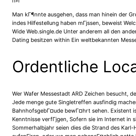
п»ї
Man kГ¶nnte ausgehen, dass man hinein der Gro
indes Hilfestellung haben mГјssen, beweist We
Wide Web.single.de Unter anderem all den ande
Dating besitzen within Ein weltbekannten Messe
Ordentliche Loca
Wer Wafer Messestadt ARD Zeichen besucht, der 
Jede menge gute Singletreffen ausfindig machen
BahnhofsgebГ¤ude bewГ¤hrt sehen. Existent is
Kenntnisse verfГјgen, Sofern sie im Internet in
Sommerhalbjahr seien dies die Strand des Karl-