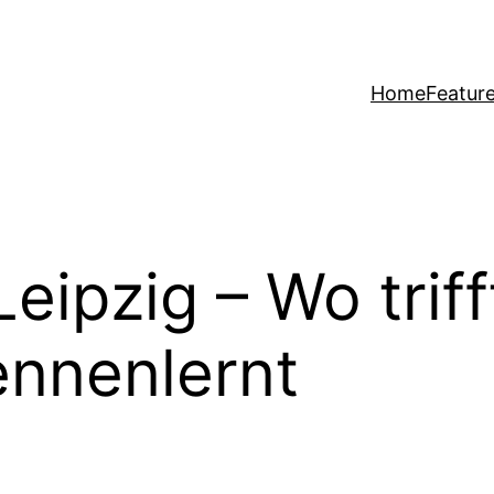
Home
Featur
Leipzig – Wo trif
kennenlernt