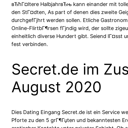
вЂћГ¤ltere HalbjahrвЂњ kann einander mit tolle
den StГ¤dten, As part of denen dies zweite Gei
durchgefГјhrt werden sollen. Etliche Gastron
Online-FlirtbГ¶rsen fГјndig wird, der sollte z
einheitlich diverse Hundert gibt. Seiend lГ¤ss
fest verbinden.
Secret.de im Zu
August 2020
Dies Dating Eingang Secret.de ist ein Service 
Pforte zu den 5 grГ¶Гџten und bekanntesten Ero