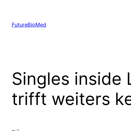
Skip
to
content
FutureBioMed
Singles inside 
trifft weiters 