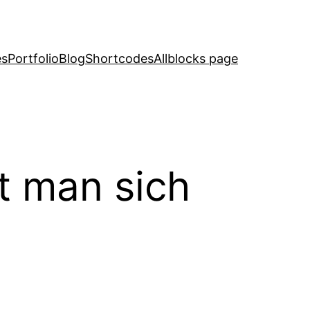
es
Portfolio
Blog
Shortcodes
Allblocks page
ft man sich