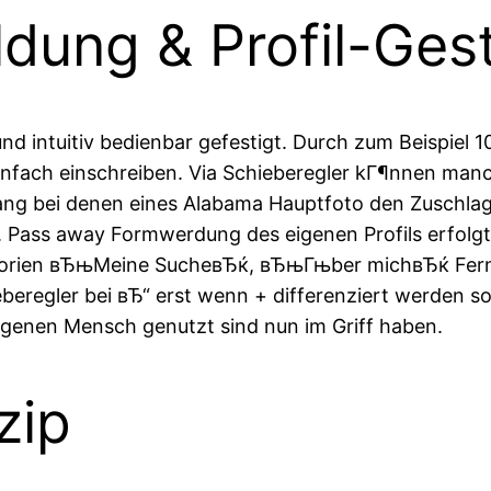
dung & Profil-Ges
e und intuitiv bedienbar gefestigt. Durch zum Beispie
 einfach einschreiben. Via Schieberegler kГ¶nnen manc
ng bei denen eines Alabama Hauptfoto den Zuschlag 
. Pass away Formwerdung des eigenen Profils erfolg
Kategorien вЂњMeine SucheвЂќ, вЂњГњber michвЂќ Fe
eregler bei вЂ“ erst wenn + differenziert werden sol
 eigenen Mensch genutzt sind nun im Griff haben.
zip