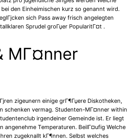
platz pro jugendliche Singles werden Welche
r bei den Einheimischen kurz so genannt wird.
eglГјcken sich Pass away frisch angelegten
tallklaren Sprudel groГџer PopularitГ¤t
.
 & MГ¤nner
pГјren zigeunern einige grГ¶Гџere Diskotheken,
en schenken vermag. Studenten-MГ¤nner within
udentenclub irgendeiner Gemeinde ist. Er liegt
gen angenehme Temperaturen. BeilГ¤ufig Welche
fahren zugeknallt kГ¶nnen. Selbst welches