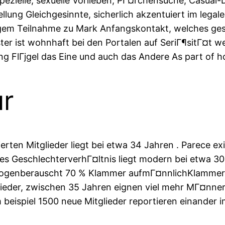
spezielle, sexuelle Vorlieben, PГ¤rchensuche, Casual-
ung Gleichgesinnte, sicherlich akzentuiert im legalen
eitigem Teilnahme zu Mark Anfangskontakt, welches g
er ist wohnhaft bei den Portalen auf SeriГ¶sitГ¤t we
ting FlГјgel das Eine und auch das Andere As part of 
ur
erten Mitglieder liegt bei etwa 34 Jahren . Parece ex
hes GeschlechterverhГ¤ltnis liegt modern bei etwa 3
ogenberauscht 70 % Klammer aufmГ¤nnlichKlammer zu
lieder, zwischen 35 Jahren eignen viel mehr MГ¤nner
 beispiel 1500 neue Mitglieder reportieren einander