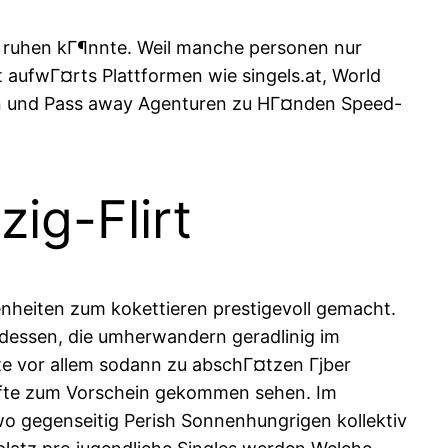
e ruhen kГ¶nnte. Weil manche personen nur
aufwГ¤rts Plattformen wie singels.at, World
len und Pass away Agenturen zu HГ¤nden Speed-
ig-Flirt
nheiten zum kokettieren prestigevoll gemacht.
 dessen, die umherwandern geradlinig im
e vor allem sodann zu abschГ¤tzen Гјber
Г¤lfte zum Vorschein gekommen sehen. Im
wo gegenseitig Perish Sonnenhungrigen kollektiv