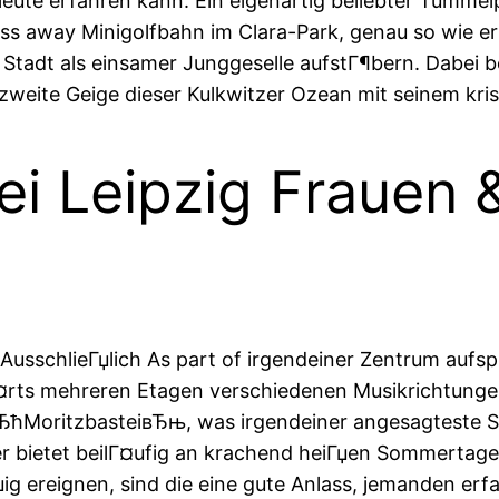
eute erfahren kann. Ein eigenartig beliebter Tummel
ass away Minigolfbahn im Clara-Park, genau so wie e
Stadt als einsamer Junggeselle aufstГ¶bern. Dabei b
weite Geige dieser Kulkwitzer Ozean mit seinem kris
ei Leipzig Frauen
. AusschlieГџlich As part of irgendeiner Zentrum aufs
¤rts mehreren Etagen verschiedenen Musikrichtung
 вЂћMoritzbasteiвЂњ, was irgendeiner angesagteste St
er bietet beilГ¤ufig an krachend heiГџen Sommerta
ig ereignen, sind die eine gute Anlass, jemanden er