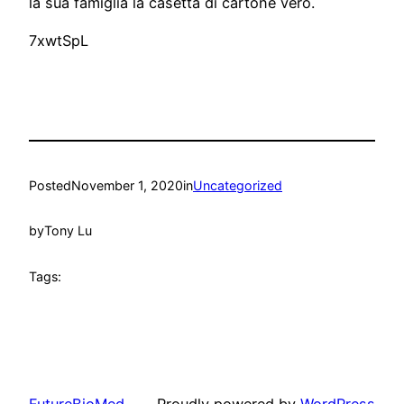
la sua famiglia la casetta di cartone vero.
7xwtSpL
Posted
November 1, 2020
in
Uncategorized
by
Tony Lu
Tags:
FutureBioMed
Proudly powered by
WordPress