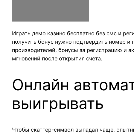
Играть демо казино бесплатно без смс и рег
получить бонус нужно подтвердить номер и п
производителей, бонусы за регистрацию и а
мгновений после открытия счета.
Онлайн автомат
выигрывать
Чтобы скаттер-символ выпадал чаще, опытные