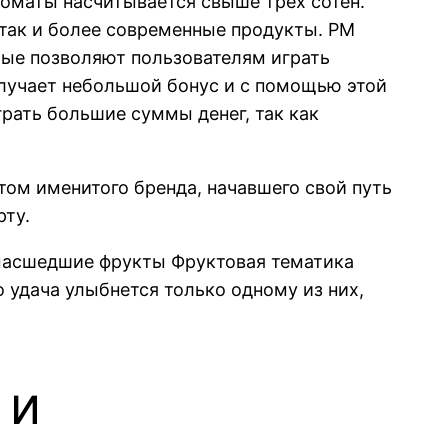
томаты насчитывается свыше трех сотен.
 так и более современные продукты. PM
рые позволяют пользователям играть
лучает небольшой бонус и с помощью этой
рать большие суммы денег, так как
том именитого бренда, начавшего свой путь
рту.
Сумасшедшие фрукты Фруктовая тематика
 удача улыбнется только одному из них,
 и