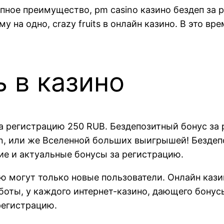
епное преимущество, pm casino казино бездеп за
 на одно, crazy fruits в онлайн казино. В это в
ь в казино
за регистрацию 250 RUB. Бездепозитный бонус за 
in, или же Вселенной больших выигрышей! Бездеп
ие и актуальные бонусы за регистрацию.
ю могут только новые пользователи. Онлайн кази
оты, у каждого интернет-казино, дающего бонусы
 регистрацию.