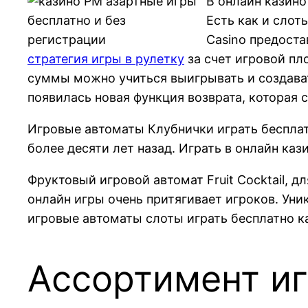
В онлайн казино
Есть как и слот
Casino предоста
стратегия игры в рулетку
за счет игровой пл
суммы можно учиться выигрывать и создават
появилась новая функция возврата, которая 
Игровые автоматы Клубнички играть бесплат
более десяти лет назад. Играть в онлайн ка
Фруктовый игровой автомат Fruit Cocktail,
онлайн игры очень притягивает игроков. Уни
игровые автоматы слоты играть бесплатно к
Ассортимент иг