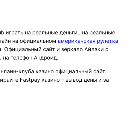
ub играть на реальные деньги,. на реальные
нлайн на официальном
американская рулетка
ты. Официальный сайт и зеркало Айлаки с
 на телефон Андроид.
нлайн-клуба казино официальный сайт.
райте Fastpay казино – вывод деньги за