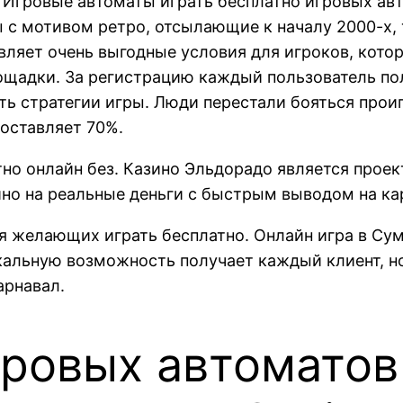
 Игровые автоматы играть бесплатно игровых ав
ы с мотивом ретро, отсылающие к началу 2000-х,
вляет очень выгодные условия для игроков, кото
ощадки. За регистрацию каждый пользователь по
ь стратегии игры. Люди перестали бояться проиг
составляет 70%.
но онлайн без. Казино Эльдорадо является проек
зино на реальные деньги с быстрым выводом на ка
 для желающих играть бесплатно. Онлайн игра в 
кальную возможность получает каждый клиент, но
арнавал.
ровых автоматов