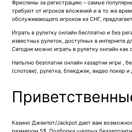
Фриспины за регистрацию – самые популярны
требуют от игроков вложений и в то же врем
обслуживающего игроков из СНГ, предлагает
Играть в рулетку онлайн бесплатно и без ре
известных рулеток, доступных в интернете д
Сегодня можно играть в рулетку онлайн как с
Напълно безплатни онлайн хазартни игри , б
(слотове), рулетка, блекджек, видео покер и 
Приветственны
Казино Джекпот/Jackpot дает вам возможнос
размером 5$. Подборка щедрых бездепозитны