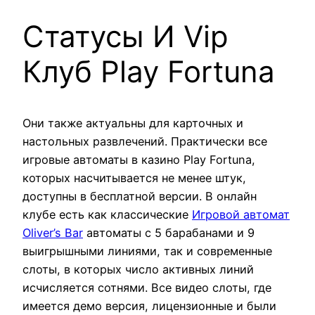
Статусы И Vip
Клуб Play Fortuna
Они также актуальны для карточных и
настольных развлечений. Практически все
игровые автоматы в казино Play Fortuna,
которых насчитывается не менее штук,
доступны в бесплатной версии. В онлайн
клубе есть как классические
Игровой автомат
Oliver’s Bar
автоматы с 5 барабанами и 9
выигрышными линиями, так и современные
слоты, в которых число активных линий
исчисляется сотнями. Все видео слоты, где
имеется демо версия, лицензионные и были