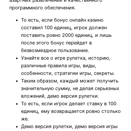
азартных развлечений и качественного
программного обеспечения.
То есть, если бонус онлайн казино
составил 100 единиц, игрок должен
поставить ровно 2000 единиц, и лишь
после этого бонус перейдет в
безвозмездное пользование.
Узнайте все о игре рулетка, историю,
различные правила игры, виды,
особенности, стратегии игры, секреты.
Таким образом, каждый может получить
значительную сумму, не делая серьезных
вложений, демо версия рулетки.
То есть, если игрок делает ставку в 100
единиц, ему возвращается ровно столько
же.
Демо версия рулетки, демо версия игры