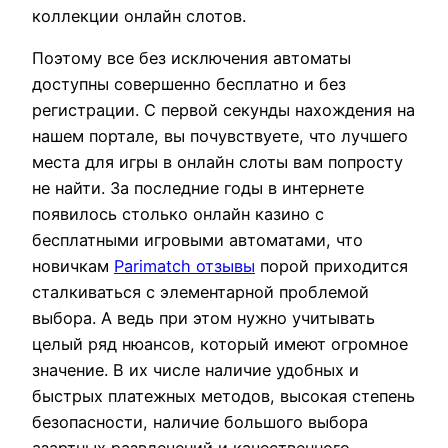
коллекции онлайн слотов.
Поэтому все без исключения автоматы
доступны совершенно бесплатно и без
регистрации. С первой секунды нахождения на
нашем портале, вы почувствуете, что лучшего
места для игры в онлайн слоты вам попросту
не найти. За последние годы в интернете
появилось столько онлайн казино с
бесплатными игровыми автоматами, что
новичкам
Parimatch отзывы
порой приходится
сталкиваться с элементарной проблемой
выбора. А ведь при этом нужно учитывать
целый ряд нюансов, который имеют огромное
значение. В их числе наличие удобных и
быстрых платежных методов, высокая степень
безопасности, наличие большого выбора