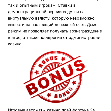
так и опытным игрокам. Ставки в
демонстрационной версии ведутся на
виртуальную валюту, которую невозможно
вывести на настоящий денежный счет. Демо
режим не позволяет получать вознаграждение
в игре, а также поощрения от администрации
казино.
Игровые автоматы казино плей фортуна 24 –