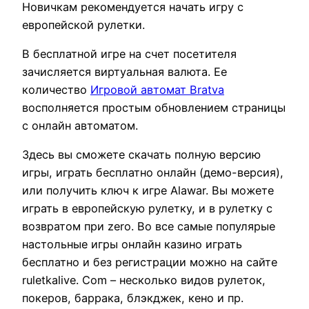
Новичкам рекомендуется начать игру с
европейской рулетки.
В бесплатной игре на счет посетителя
зачисляется виртуальная валюта. Ее
количество
Игровой автомат Bratva
восполняется простым обновлением страницы
с онлайн автоматом.
Здесь вы сможете скачать полную версию
игры, играть бесплатно онлайн (демо-версия),
или получить ключ к игре Alawar. Вы можете
играть в европейскую рулетку, и в рулетку с
возвратом при zero. Во все самые популярые
настольные игры онлайн казино играть
бесплатно и без регистрации можно на сайте
ruletkalive. Com – несколько видов рулеток,
покеров, баррака, блэкджек, кено и пр.