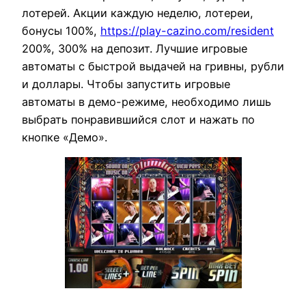
лотерей. Акции каждую неделю, лотереи,
бонусы 100%,
https://play-cazino.com/resident
200%, 300% на депозит. Лучшие игровые
автоматы с быстрой выдачей на гривны, рубли
и доллары. Чтобы запустить игровые
автоматы в демо-режиме, необходимо лишь
выбрать понравившийся слот и нажать по
кнопке «Демо».