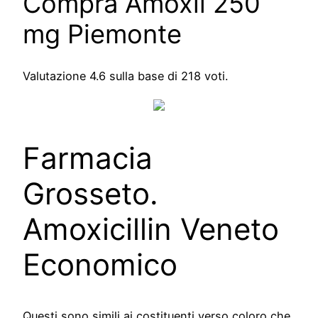
Compra Amoxil 250
mg Piemonte
Valutazione
4.6
sulla base di
218
voti.
Farmacia
Grosseto.
Amoxicillin Veneto
Economico
Questi sono simili ai costituenti verso coloro che