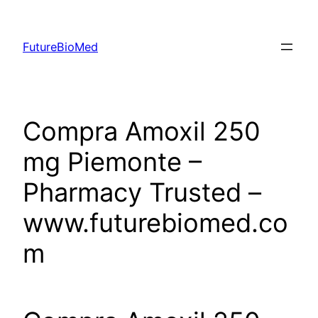
Skip
to
FutureBioMed
content
Compra Amoxil 250
mg Piemonte –
Pharmacy Trusted –
www.futurebiomed.co
m