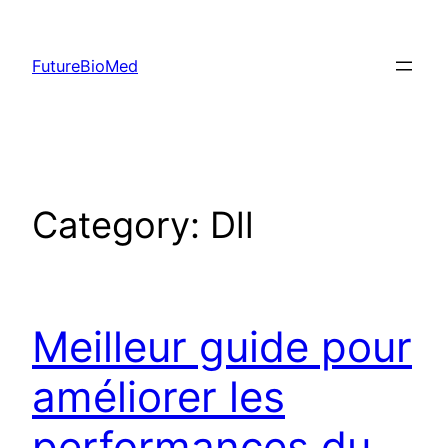
Skip
to
FutureBioMed
content
Category:
Dll
Meilleur guide pour
améliorer les
performances du