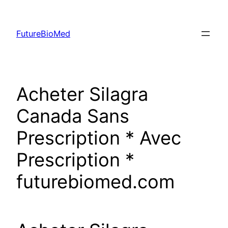
Skip
to
FutureBioMed
content
Acheter Silagra
Canada Sans
Prescription * Avec
Prescription *
futurebiomed.com